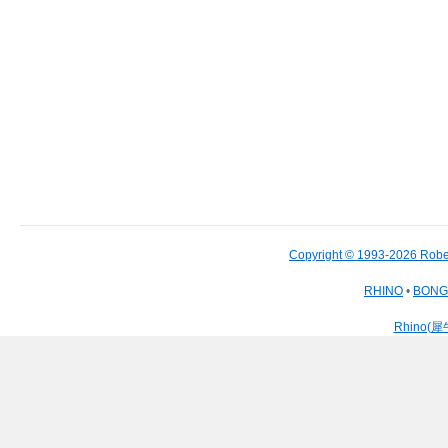
Copyright © 1993-2026 Robe
RHINO
•
BON
Rhino