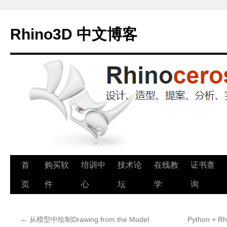
Rhino3D 中文博客
跳
首
购买软
培训中
技术论
在线教
证书查
至
页
件
心
坛
学
询
正
←
从模型中绘制Drawing from the Model
Python +
文