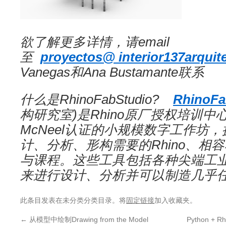
欲了解更多详情，请email
至
proyectos@ interior137arquit
Vanegas和Ana Bustamante联系
什么是RhinoFabStudio?
RhinoFa
构研究室)是Rhino原厂授权培训中心
McNeel认证的小规模数字工作坊
计、分析、形构需要的Rhino、相
与课程。这些工具包括各种尖端工
来进行设计、分析并可以制造几乎
此条目发表在未分类分类目录。将
固定链接
加入收藏夹。
←
从模型中绘制Drawing from the Model
Python +