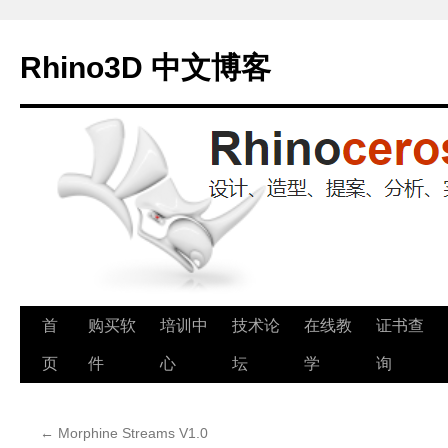
Rhino3D 中文博客
跳
首
购买软
培训中
技术论
在线教
证书查
至
页
件
心
坛
学
询
正
←
Morphine Streams V1.0
文