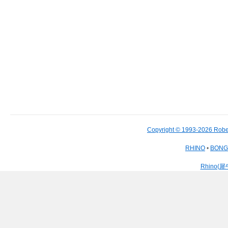
Copyright © 1993-2026 Robe
RHINO
•
BON
Rhino