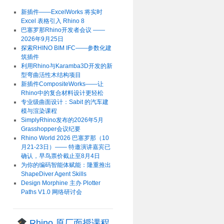
新插件——ExcelWorks 将实时
Excel 表格引入 Rhino 8
巴塞罗那Rhino开发者会议 ——
2026年9月25日
探索RHINO BIM IFC——参数化建
筑插件
利用Rhino与Karamba3D开发的新
型弯曲活性木结构项目
新插件CompositeWorks——让
Rhino中的复合材料设计更轻松
专业级曲面设计：Sabit 的汽车建
模与渲染课程
SimplyRhino发布的2026年5月
Grasshopper会议纪要
Rhino World 2026 巴塞罗那（10
月21-23日）—— 特邀演讲嘉宾已
确认，早鸟票价截止至8月4日
为你的编码智能体赋能：隆重推出
ShapeDiver Agent Skills
Design Morphine 主办 Plotter
Paths V1.0 网络研讨会
Rhino 原厂面授课程