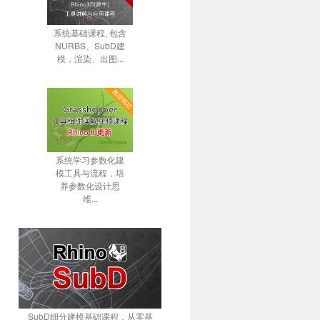
系统基础课程, 包含
NURBS、SubD建
模，渲染、出图...
系统学习参数化建
模工具与流程，培
养参数化设计思
维...
SubD细分建模基础课程，从零基