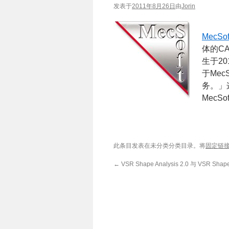
发表于
2011年8月26日
由
Jorin
MecSo
体的CA
生于20
于Me
务。」
MecS
此条目发表在未分类分类目录。将
固定链
←
VSR Shape Analysis 2.0 与 VSR Shape