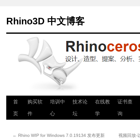
Rhino3D 中文博客
跳
首
购买软
培训中
技术论
在线教
证书查
至
页
件
心
坛
学
询
正
←
Rhino WIP for Windows 7.0.19134 发布更新
视频回放-以
文