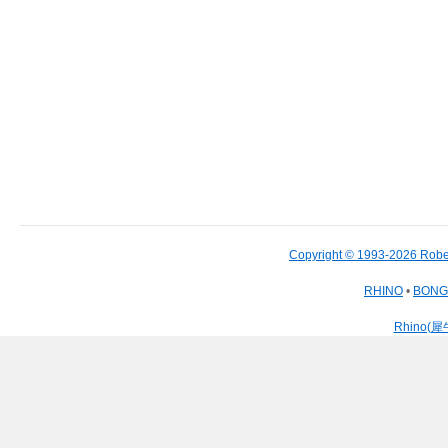
Copyright © 1993-2026 Robe
RHINO
•
BON
Rhino