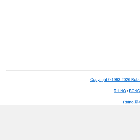
Copyright © 1993-2026 Robe
RHINO
•
BON
Rhino