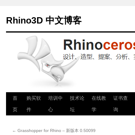
Rhino3D 中文博客
跳
首
购买软
培训中
技术论
在线教
证书查
至
页
件
心
坛
学
询
正
←
Grasshopper for Rhino – 新版本 0.50099
文