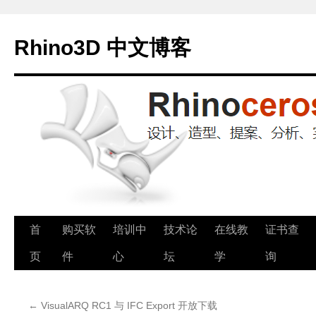
Rhino3D 中文博客
跳
首
购买软
培训中
技术论
在线教
证书查
至
页
件
心
坛
学
询
正
←
VisualARQ RC1 与 IFC Export 开放下载
文