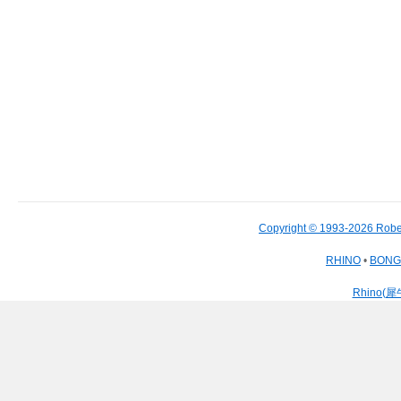
Copyright © 1993-2026 Robe
RHINO
•
BON
Rhino