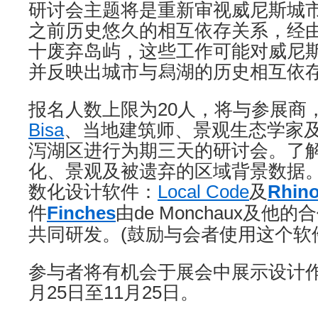
研讨会主题将是重新审视威尼斯城
之前历史悠久的相互依存关系，经
十废弃岛屿，这些工作可能对威尼
并反映出城市与舄湖的历史相互依
报名人数上限为20人，将与参展商
Bisa
、当地建筑师、景观生态学家
泻湖区进行为期三天的研讨会。了
化、景观及被遗弃的区域背景数据
数化设计软件：
Local Code
及
Rhin
件
Finches
由de Monchaux及他的
共同研发。(鼓励与会者使用这个软
参与者将有机会于展会中展示设计作
月25日至11月25日。