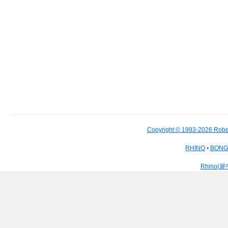
Copyright © 1993-2026 Robe
RHINO
•
BON
Rhino