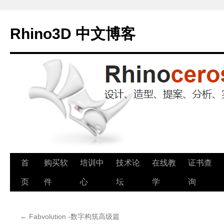
Rhino3D 中文博客
跳
首
购买软
培训中
技术论
在线教
证书查
至
页
件
心
坛
学
询
正
←
Fabvolution -数字构筑高级篇
文