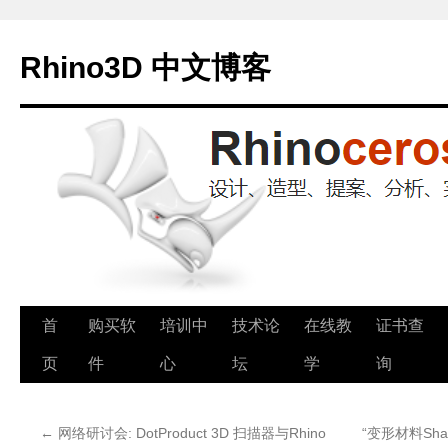
Rhino3D 中文博客
跳
首
购买软
培训中
技术论
在线教
证书查
至
页
件
心
坛
学
询
正
←
网络研讨会: DotProduct 3D 扫描器与Rhino
“变形材料Shap
文