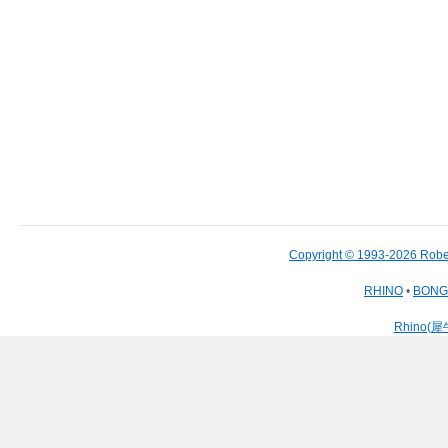
Copyright © 1993-2026 Robe
RHINO
•
BON
Rhino