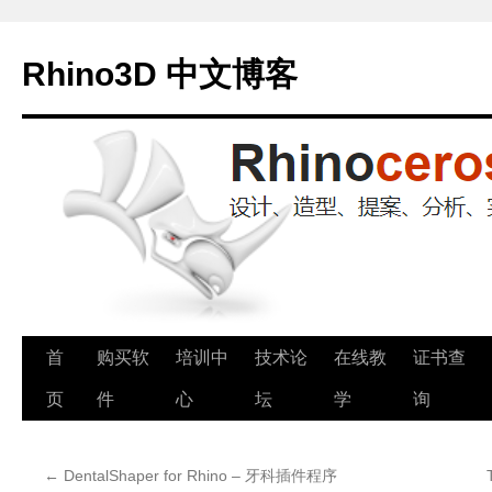
Rhino3D 中文博客
跳
首
购买软
培训中
技术论
在线教
证书查
至
页
件
心
坛
学
询
正
←
DentalShaper for Rhino – 牙科插件程序
文