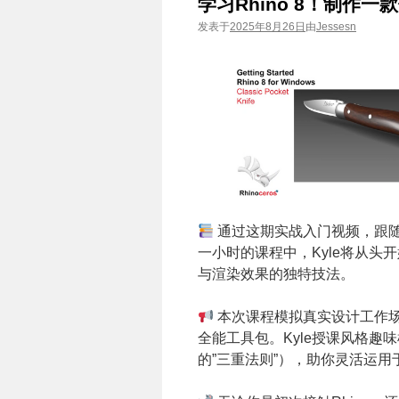
学习Rhino 8！制作一
发表于
2025年8月26日
由
Jessesn
通过这期实战入门视频，跟随培训师
一小时的课程中，Kyle将从
与渲染效果的独特技法。
本次课程模拟真实设计工作场
全能工具包。Kyle授课风格
的”三重法则”），助你灵活运用