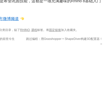
还是希望巩固技能，这都是一场充满趣味的Rhino 8基础入门
D官方微博频道
分类目录，贴了
RHINO
,
课程
标签。将
固定链接
加入收藏夹。
插件的前世今生
跳过编程：用Grasshopper + ShapeDiver构建3D配置器！
→