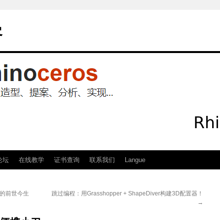
客
论坛
在线教学
证书查询
联系我们
Langue
插件的前世今生
跳过编程：用Grasshopper + ShapeDiver构建3D配置器！
→