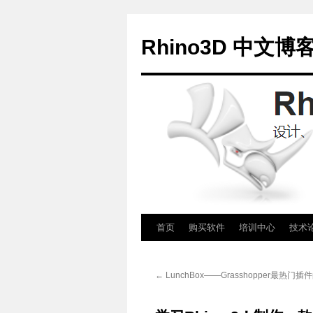
Rhino3D 中文博
跳
首页
购买软件
培训中心
技术
至
←
LunchBox——Grasshopper最热门
正
文