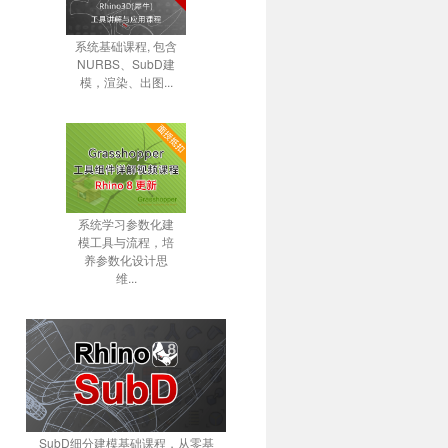
系统基础课程, 包含
NURBS、SubD建
模，渲染、出图...
系统学习参数化建
模工具与流程，培
养参数化设计思
维...
SubD细分建模基础课程，从零基