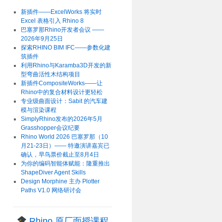
新插件——ExcelWorks 将实时
Excel 表格引入 Rhino 8
巴塞罗那Rhino开发者会议 ——
2026年9月25日
探索RHINO BIM IFC——参数化建
筑插件
利用Rhino与Karamba3D开发的新
型弯曲活性木结构项目
新插件CompositeWorks——让
Rhino中的复合材料设计更轻松
专业级曲面设计：Sabit 的汽车建
模与渲染课程
SimplyRhino发布的2026年5月
Grasshopper会议纪要
Rhino World 2026 巴塞罗那（10
月21-23日）—— 特邀演讲嘉宾已
确认，早鸟票价截止至8月4日
为你的编码智能体赋能：隆重推出
ShapeDiver Agent Skills
Design Morphine 主办 Plotter
Paths V1.0 网络研讨会
Rhino 原厂面授课程