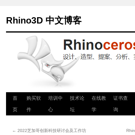
Rhino3D 中文博客
跳
首
购买软
培训中
技术论
在线教
证书查
至
页
件
心
坛
学
询
正
←
2022芝加哥创新科技研讨会及工作坊
Rh
文