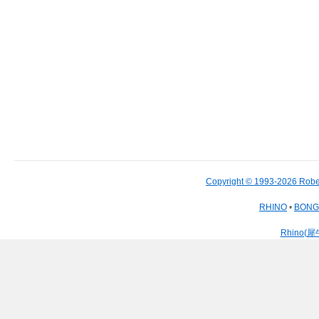
Copyright © 1993-2026 Robe
RHINO
•
BON
Rhino