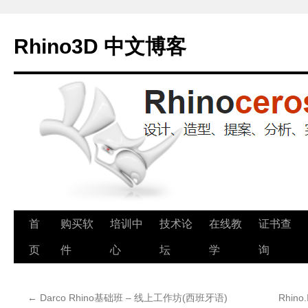
Rhino3D 中文博客
跳
首
购买软
培训中
技术论
在线教
证书查
至
页
件
心
坛
学
询
正
←
Darco Rhino基础班 – 线上工作坊(西班牙语)
Rhino
文