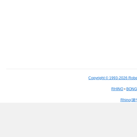
Copyright © 1993-2026 Robe
RHINO
•
BON
Rhino