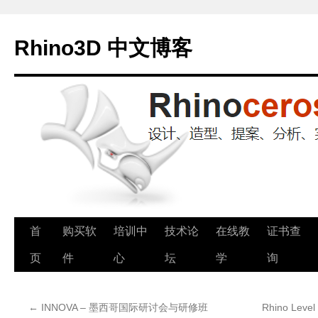
Rhino3D 中文博客
跳
首
购买软
培训中
技术论
在线教
证书查
至
页
件
心
坛
学
询
正
←
INNOVA – 墨西哥国际研讨会与研修班
Rhino Lev
文