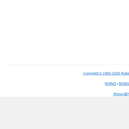
Copyright © 1993-2026 Robe
RHINO
•
BON
Rhino