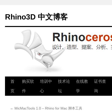
Rhino3D 中文博客
跳
首
购买软
培训中
技术论
在线教
证书查
至
页
件
心
坛
学
询
正
←
MicMacTools 1.0 – Rhino for Mac 脚本工具
文