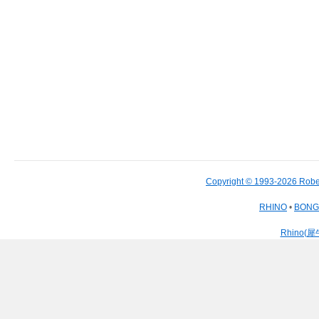
Copyright © 1993-2026 Robe
RHINO
•
BON
Rhino