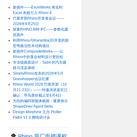
新插件——ExcelWorks 将实时
Excel 表格引入 Rhino 8
巴塞罗那Rhino开发者会议 ——
2026年9月25日
探索RHINO BIM IFC——参数化建
筑插件
利用Rhino与Karamba3D开发的新
型弯曲活性木结构项目
新插件CompositeWorks——让
Rhino中的复合材料设计更轻松
专业级曲面设计：Sabit 的汽车建
模与渲染课程
SimplyRhino发布的2026年5月
Grasshopper会议纪要
Rhino World 2026 巴塞罗那（10
月21-23日）—— 特邀演讲嘉宾已
确认，早鸟票价截止至8月4日
为你的编码智能体赋能：隆重推出
ShapeDiver Agent Skills
Design Morphine 主办 Plotter
Paths V1.0 网络研讨会
Rhino 原厂面授课程