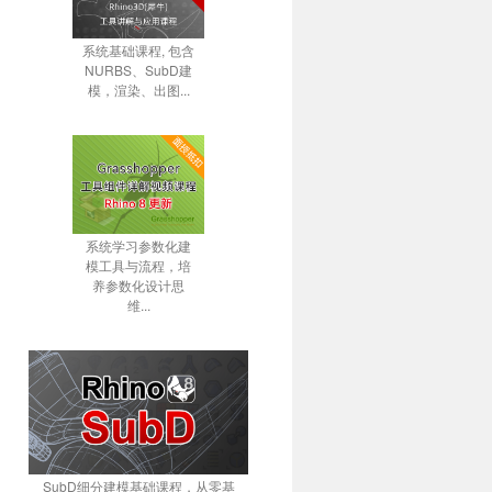
系统基础课程, 包含
NURBS、SubD建
模，渲染、出图...
系统学习参数化建
模工具与流程，培
养参数化设计思
维...
SubD细分建模基础课程，从零基