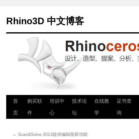
Rhino3D 中文博客
跳
首
购买软
培训中
技术论
在线教
证书查
至
页
件
心
坛
学
询
正
←
Scan&Solve 2013提供编辑面新功能
文