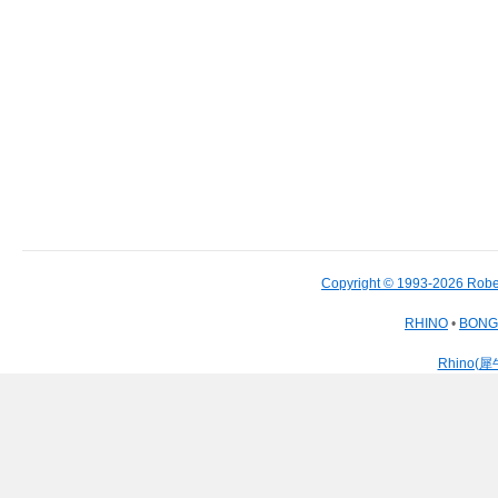
Copyright © 1993-2026 Robe
RHINO
•
BON
Rhino