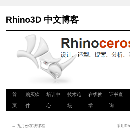
Rhino3D 中文博客
跳
首
购买软
培训中
技术论
在线教
证书查
至
页
件
心
坛
学
询
正
←
九月份在线课程
采用Rh
文