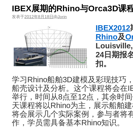
IBEX展期的Rhino与Orca3D课
发表于
2012年8月18日
由
Jorin
IBEX2012
Rhino
及
O
Louisville
24
日期报
扣。
学习Rhino船舶3D建模及彩现技巧，
船壳设计及分析。这个课程将会在I
举行，时间从8点至12点，其余时
天课程将以Rhino为主，展示船舶
将会展示几个实际案例，参与者将
作，学员需具备基本Rhino知识。