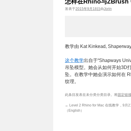
怎样在Rhino与ZBrus
发表于
2015年9月18日
由
Jorin
教学由 Kat Kinkead, Shap
这个教学
出自于“Shapways Un
吊坠模型。她会从如何开始3D
坠。在教学中她会演示如何在 Rh
纹理。
此条目发表在未分类分类目录。将
固定链
←
Level 2 Rhino for Mac 在线教学，9月
（English）