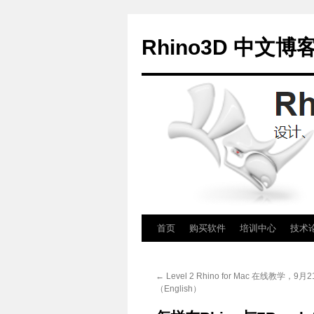
Rhino3D 中文博
跳
首页
购买软件
培训中心
技术
至
←
Level 2 Rhino for Mac 在线教学，9月
正
（English）
文