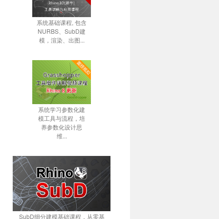
系统基础课程, 包含
NURBS、SubD建
模，渲染、出图...
系统学习参数化建
模工具与流程，培
养参数化设计思
维...
SubD细分建模基础课程，从零基