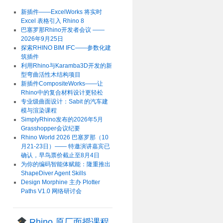
新插件——ExcelWorks 将实时
Excel 表格引入 Rhino 8
巴塞罗那Rhino开发者会议 ——
2026年9月25日
探索RHINO BIM IFC——参数化建
筑插件
利用Rhino与Karamba3D开发的新
型弯曲活性木结构项目
新插件CompositeWorks——让
Rhino中的复合材料设计更轻松
专业级曲面设计：Sabit 的汽车建
模与渲染课程
SimplyRhino发布的2026年5月
Grasshopper会议纪要
Rhino World 2026 巴塞罗那（10
月21-23日）—— 特邀演讲嘉宾已
确认，早鸟票价截止至8月4日
为你的编码智能体赋能：隆重推出
ShapeDiver Agent Skills
Design Morphine 主办 Plotter
Paths V1.0 网络研讨会
Rhino 原厂面授课程