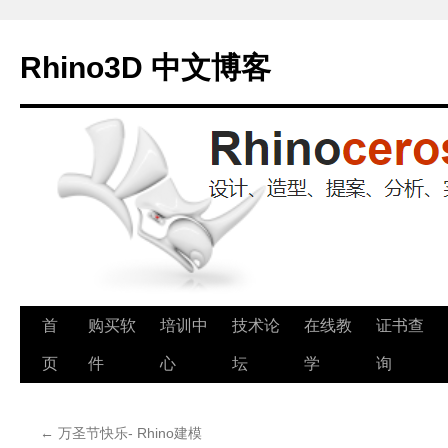
Rhino3D 中文博客
跳
首
购买软
培训中
技术论
在线教
证书查
至
页
件
心
坛
学
询
正
←
万圣节快乐- Rhino建模
文