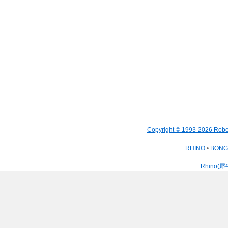
Copyright © 1993-2026 Robe
RHINO
•
BON
Rhino