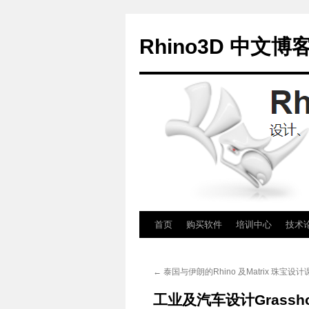
Rhino3D 中文博
跳
首页
购买软件
培训中心
技术
至
←
泰国与伊朗的Rhino 及Matrix 珠宝设计
正
工业及汽车设计Grassh
文