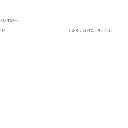
接
加入收藏夹。
课程
牡蛎椅： 虚拟实境与家具设计
→