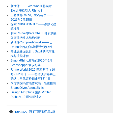
新插件——ExcelWorks 将实时
Excel 表格引入 Rhino 8
巴塞罗那Rhino开发者会议 ——
2026年9月25日
探索RHINO BIM IFC——参数化建
筑插件
利用Rhino与Karamba3D开发的新
型弯曲活性木结构项目
新插件CompositeWorks——让
Rhino中的复合材料设计更轻松
专业级曲面设计：Sabit 的汽车建
模与渲染课程
SimplyRhino发布的2026年5月
Grasshopper会议纪要
Rhino World 2026 巴塞罗那（10
月21-23日）—— 特邀演讲嘉宾已
确认，早鸟票价截止至8月4日
为你的编码智能体赋能：隆重推出
ShapeDiver Agent Skills
Design Morphine 主办 Plotter
Paths V1.0 网络研讨会
Rhino 原厂面授课程