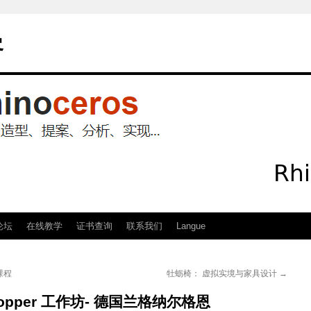
客
论坛
在线教学
证书查询
联系我们
Langue
课程
牡蛎椅： 虚拟实境与家具设计
→
opper 工作坊- 德国兰格纳尔格恩