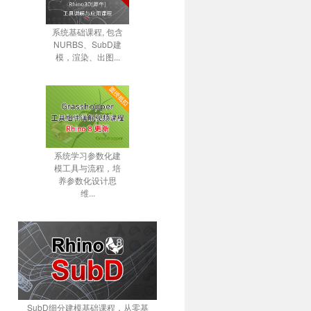
系统基础课程, 包含
NURBS、SubD建
模，渲染、出图...
系统学习参数化建
模工具与流程，培
养参数化设计思
维...
SubD细分建模基础课程，从零基