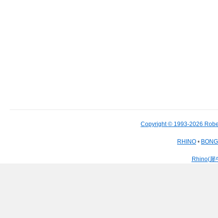
Copyright © 1993-2026 Robe
RHINO
•
BON
Rhino