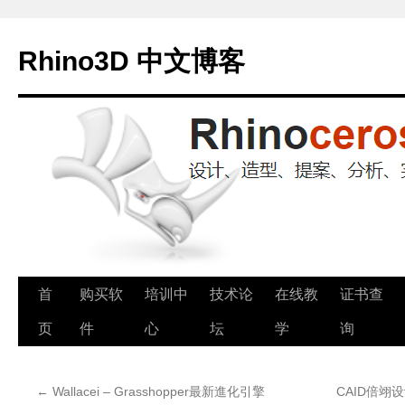
Rhino3D 中文博客
跳
首
购买软
培训中
技术论
在线教
证书查
至
页
件
心
坛
学
询
正
←
Wallacei – Grasshopper最新進化引擎
CAID倍翊
文