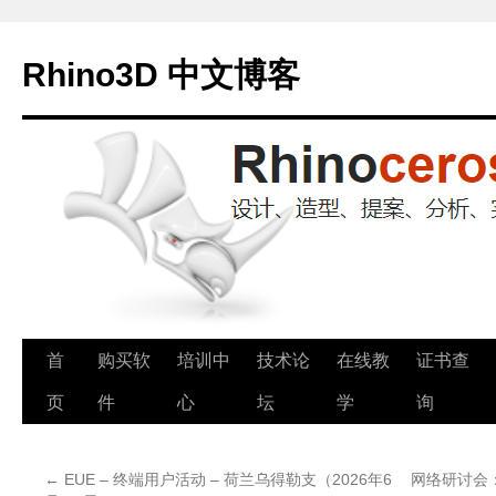
Rhino3D 中文博客
跳
首
购买软
培训中
技术论
在线教
证书查
至
页
件
心
坛
学
询
正
←
EUE – 终端用户活动 – 荷兰乌得勒支（2026年6
网络研讨会：T
文