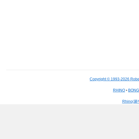
Copyright © 1993-2026 Robe
RHINO
•
BON
Rhino