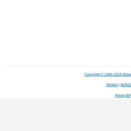
Copyright © 1993-2026 Robe
RHINO
•
BON
Rhino