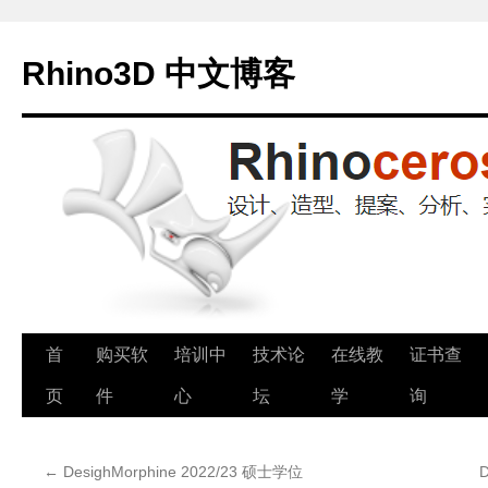
Rhino3D 中文博客
跳
首
购买软
培训中
技术论
在线教
证书查
至
页
件
心
坛
学
询
正
←
DesighMorphine 2022/23 硕士学位
文