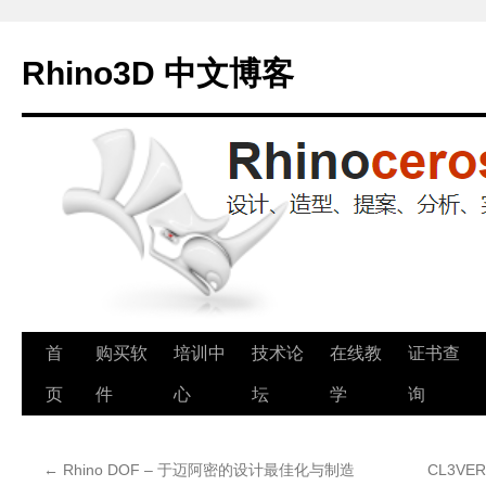
Rhino3D 中文博客
跳
首
购买软
培训中
技术论
在线教
证书查
至
页
件
心
坛
学
询
正
←
Rhino DOF – 于迈阿密的设计最佳化与制造
CL3VE
文