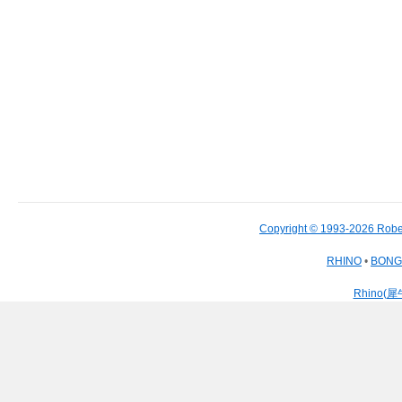
Copyright © 1993-2026 Robe
RHINO
•
BON
Rhino