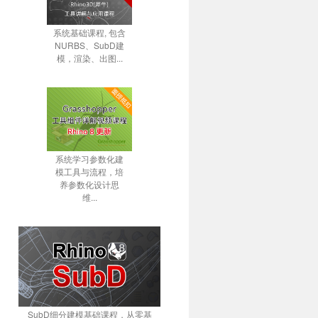
系统基础课程, 包含
NURBS、SubD建
模，渲染、出图...
系统学习参数化建
模工具与流程，培
养参数化设计思
维...
SubD细分建模基础课程，从零基