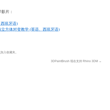
教学影片：
语、西班牙语)
方体与立方体对变教学 (英语、西班牙语)
接
加入收藏夹。
3DPaintBrush 现在支持 Rhino 3DM
→