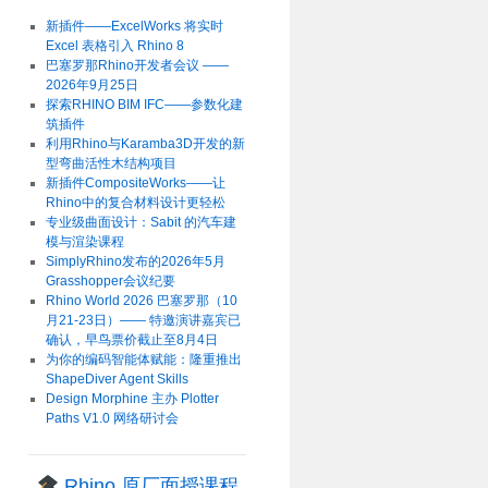
新插件——ExcelWorks 将实时
Excel 表格引入 Rhino 8
巴塞罗那Rhino开发者会议 ——
2026年9月25日
探索RHINO BIM IFC——参数化建
筑插件
利用Rhino与Karamba3D开发的新
型弯曲活性木结构项目
新插件CompositeWorks——让
Rhino中的复合材料设计更轻松
专业级曲面设计：Sabit 的汽车建
模与渲染课程
SimplyRhino发布的2026年5月
Grasshopper会议纪要
Rhino World 2026 巴塞罗那（10
月21-23日）—— 特邀演讲嘉宾已
确认，早鸟票价截止至8月4日
为你的编码智能体赋能：隆重推出
ShapeDiver Agent Skills
Design Morphine 主办 Plotter
Paths V1.0 网络研讨会
Rhino 原厂面授课程