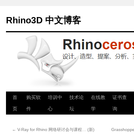
Rhino3D 中文博客
跳
首
购买软
培训中
技术论
在线教
证书查
至
页
件
心
坛
学
询
正
←
V-Ray for Rhino 网络研讨会与课程… (新)
Grasshop
文