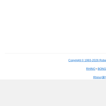
Copyright © 1993-2026 Robe
RHINO
•
BON
Rhino