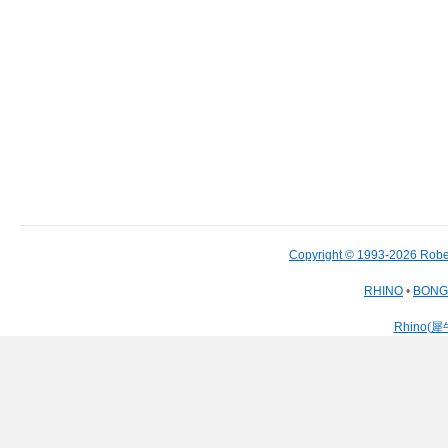
Copyright © 1993-2026 Robe
RHINO
•
BON
Rhino