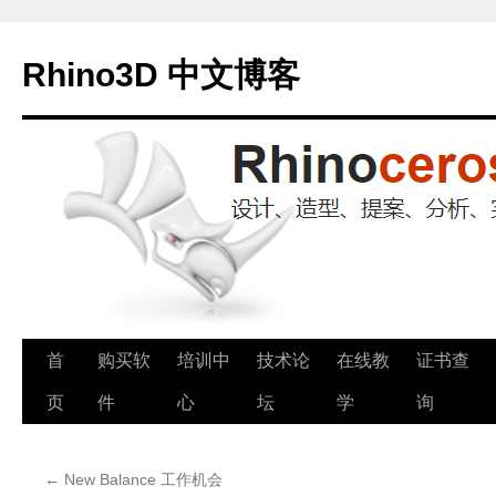
Rhino3D 中文博客
跳
首
购买软
培训中
技术论
在线教
证书查
至
页
件
心
坛
学
询
正
←
New Balance 工作机会
文