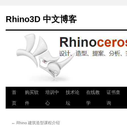
Rhino3D 中文博客
跳
首
购买软
培训中
技术论
在线教
证书查
至
页
件
心
坛
学
询
正
←
Rhino 建筑造型课程介绍
文