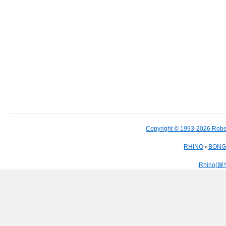
Copyright © 1993-2026 Robe
RHINO
•
BON
Rhino