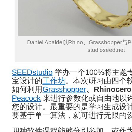
Daniel Abalde以Rhino、Grasshoppe
studioseed.net
SEEDstudio
举办一个100%将主题
宝设计的
工作坊
。本次研习由四个
如何利用
Grasshopper
、Rhinocer
Peacock
来进行参数化或自由地以
您的设计。最重要的是学习生成设
要基于单一算法，就可进行无限的
四种软件课程能够分别参加，或作