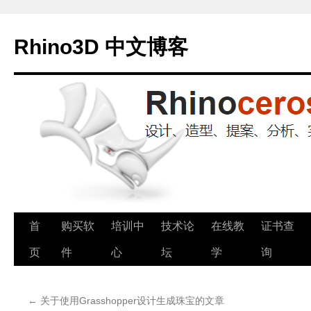
Rhino3D 中文博客
跳
首
购买软
培训中
技术论
在线教
证书查
至
页
件
心
坛
学
询
正
←
关于使用Grasshopper设计生成珠宝的文章
文