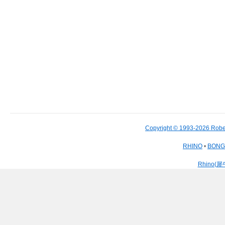
Copyright © 1993-2026 Robe
RHINO
•
BON
Rhino