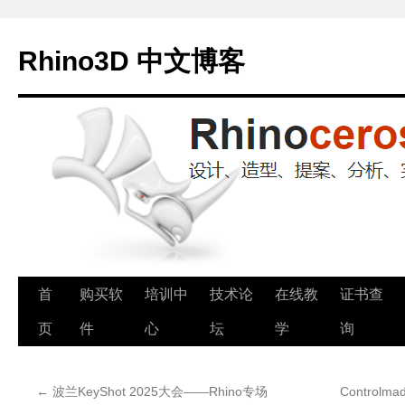
Rhino3D 中文博客
跳
首
购买软
培训中
技术论
在线教
证书查
至
页
件
心
坛
学
询
正
←
波兰KeyShot 2025大会——Rhino专场
Contro
文