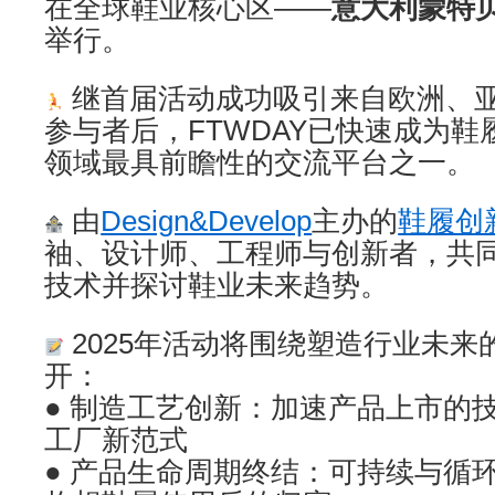
在全球鞋业核心区——
意大利蒙特
举行。
继首届活动成功吸引来自欧洲、亚
参与者后，FTWDAY已快速成为
领域最具前瞻性的交流平台之一。
由
Design&Develop
主办的
鞋履创
袖、设计师、工程师与创新者，共
技术并探讨鞋业未来趋势。
2025年活动将围绕塑造行业未来
开：
● 制造工艺创新：加速产品上市的
工厂新范式
● 产品生命周期终结：可持续与循