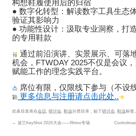
构想鞋履使用后的归宿
● 数字化转型：解读数字工具生态
验证其影响力
● 功能性设计：汲取专业洞察，打
的专用鞋款
通过前沿演讲、实景展示、可落
机会，FTWDAY 2025不仅是会
赋能工作的理念实践平台。
席位有限，仅限线下参与（不设
更多信息与注册请点击此处..
此条目发表在
会议
,
研讨会
,
鞋业
分类目录，贴了
研讨会
,
鞋业
标签
←
波兰KeyShot 2025大会——Rhino专场
Contro