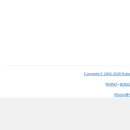
Copyright © 1993-2026 Robe
RHINO
•
BON
Rhino