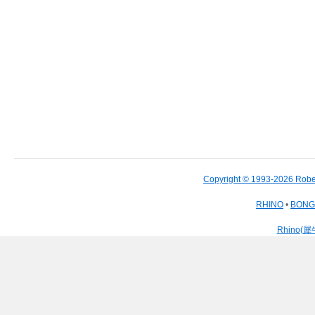
Copyright © 1993-2026 Robe
RHINO
•
BON
Rhino