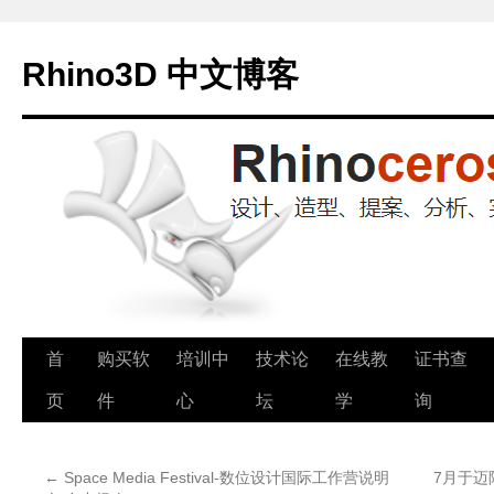
Rhino3D 中文博客
跳
首
购买软
培训中
技术论
在线教
证书查
至
页
件
心
坛
学
询
正
←
Space Media Festival-数位设计国际工作营说明
7月于迈阿
文