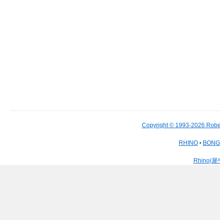
Copyright © 1993-2026 Robe
RHINO
•
BON
Rhino