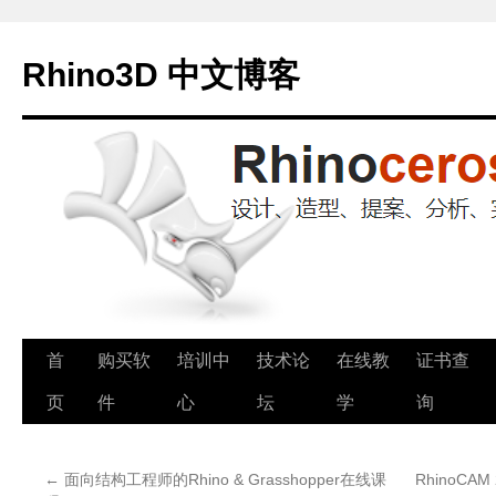
Rhino3D 中文博客
跳
首
购买软
培训中
技术论
在线教
证书查
至
页
件
心
坛
学
询
正
←
面向结构工程师的Rhino & Grasshopper在线课
RhinoCA
文