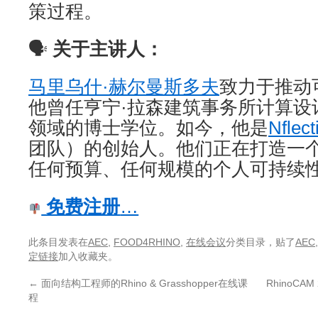
策过程。
🗣
关于主讲人：
马里乌什·赫尔曼斯多夫
致力于推动
他曾任亨宁·拉森建筑事务所计算设
领域的博士学位。如今，他是
Nflec
团队）的创始人。他们正在打造一
任何预算、任何规模的个人可持续
免费注册
…
此条目发表在
AEC
,
FOOD4RHINO
,
在线会议
分类目录，贴了
AEC
定链接
加入收藏夹。
←
面向结构工程师的Rhino & Grasshopper在线课
RhinoCA
程