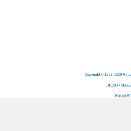
Copyright © 1993-2026 Robe
RHINO
•
BON
Rhino