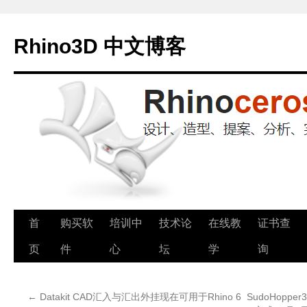
Rhino3D 中文博客
跳
首
购买软
培训中
技术论
在线教
证书查
至
页
件
心
坛
学
询
正
←
Datakit CAD汇入与汇出外挂现在可用于Rhino 6
SudoHoppe
文