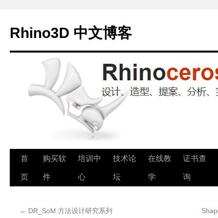
Rhino3D 中文博客
跳
首
购买软
培训中
技术论
在线教
证书查
至
页
件
心
坛
学
询
正
←
DR_SoM 方法设计研究系列
Sha
文