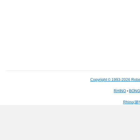
Copyright © 1993-2026 Robe
RHINO
•
BON
Rhino