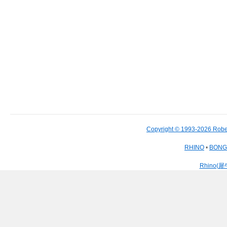
Copyright © 1993-2026 Robe
RHINO
•
BON
Rhino