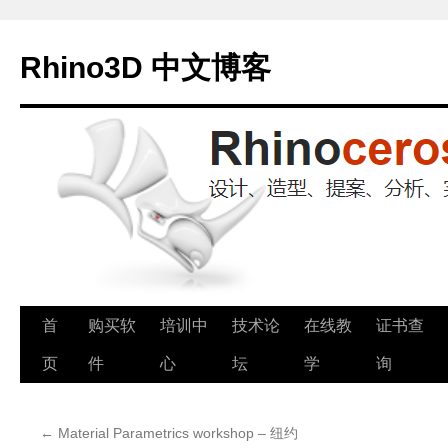
Rhino3D 中文博客
跳
首
购买软
培训中
技术论
在线教
证书查
至
页
件
心
坛
学
询
正
←
Material Parametrics workshop – 纽约
文