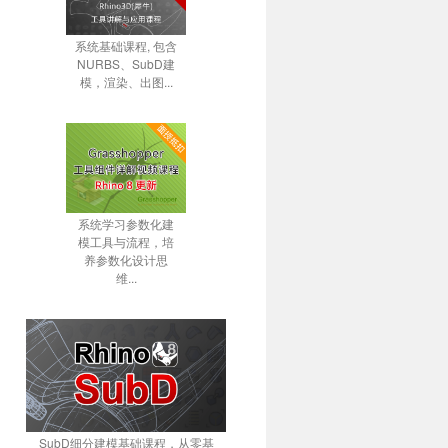
系统基础课程, 包含
NURBS、SubD建
模，渲染、出图...
系统学习参数化建
模工具与流程，培
养参数化设计思
维...
SubD细分建模基础课程，从零基