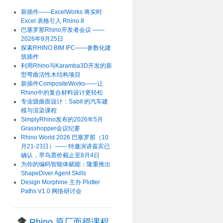
新插件——ExcelWorks 将实时
Excel 表格引入 Rhino 8
巴塞罗那Rhino开发者会议 ——
2026年9月25日
探索RHINO BIM IFC——参数化建
筑插件
利用Rhino与Karamba3D开发的新
型弯曲活性木结构项目
新插件CompositeWorks——让
Rhino中的复合材料设计更轻松
专业级曲面设计：Sabit 的汽车建
模与渲染课程
SimplyRhino发布的2026年5月
Grasshopper会议纪要
Rhino World 2026 巴塞罗那（10
月21-23日）—— 特邀演讲嘉宾已
确认，早鸟票价截止至8月4日
为你的编码智能体赋能：隆重推出
ShapeDiver Agent Skills
Design Morphine 主办 Plotter
Paths V1.0 网络研讨会
Rhino 原厂面授课程