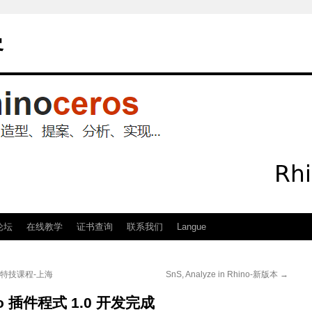
客
论坛
在线教学
证书查询
联系我们
Langue
造型特技课程-上海
SnS, Analyze in Rhino-新版本
→
hino 插件程式 1.0 开发完成