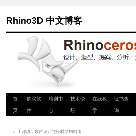
Rhino3D 中文博客
跳
首
购买软
培训中
技术论
在线教
证书查
至
页
件
心
坛
学
询
正
←
工作坊：数位设计与板材结构制造
文