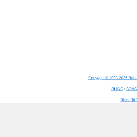
Copyright © 1993-2026 Robe
RHINO
•
BON
Rhino