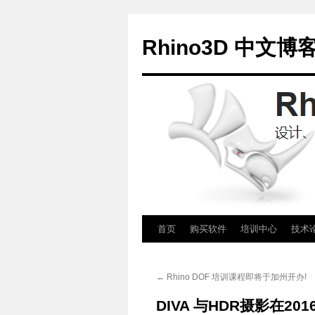
Rhino3D 中文博
跳
首页
购买软件
培训中心
技术
至
←
Rhino DOF 培训课程即将于加州开办!
正
DIVA 与HDR摄影在2
文