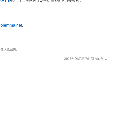
摄影入门
校准自己的相机以捕捉高动态范围照片。
solemma.net
.
接
加入收藏夹。
2016年DIVA日的时间与地点
→