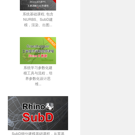
系统基础课程, 包含
NURBS、SubD建
模，渲染、出图...
系统学习参数化建
模工具与流程，培
养参数化设计思
维...
SubD细分建模基础课程，从零基