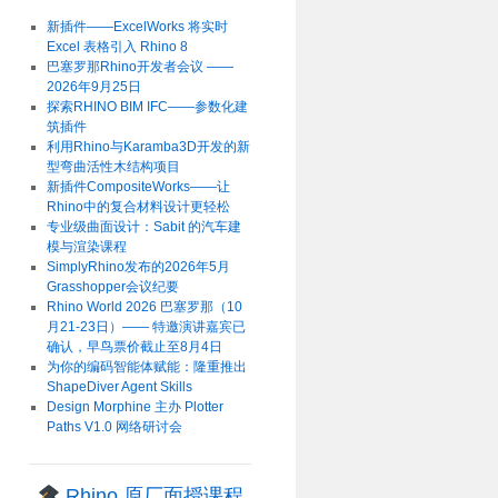
新插件——ExcelWorks 将实时
Excel 表格引入 Rhino 8
巴塞罗那Rhino开发者会议 ——
2026年9月25日
探索RHINO BIM IFC——参数化建
筑插件
利用Rhino与Karamba3D开发的新
型弯曲活性木结构项目
新插件CompositeWorks——让
Rhino中的复合材料设计更轻松
专业级曲面设计：Sabit 的汽车建
模与渲染课程
SimplyRhino发布的2026年5月
Grasshopper会议纪要
Rhino World 2026 巴塞罗那（10
月21-23日）—— 特邀演讲嘉宾已
确认，早鸟票价截止至8月4日
为你的编码智能体赋能：隆重推出
ShapeDiver Agent Skills
Design Morphine 主办 Plotter
Paths V1.0 网络研讨会
Rhino 原厂面授课程