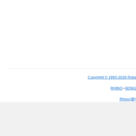
Copyright © 1993-2026 Robe
RHINO
•
BON
Rhino