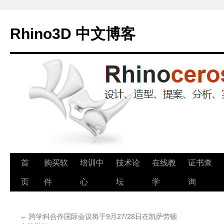
Rhino3D 中文博客
跳
首
购买软
培训中
技术论
在线教
证书查
至
页
件
心
坛
学
询
正
←
跨学科合作国际会议将于9月27/28日在凯萨劳顿
文