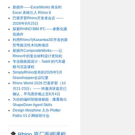
新插件——ExcelWorks 将实时
Excel 表格引入 Rhino 8
巴塞罗那Rhino开发者会议 ——
2026年9月25日
探索RHINO BIM IFC——参数化建
筑插件
利用Rhino与Karamba3D开发的新
型弯曲活性木结构项目
新插件CompositeWorks——让
Rhino中的复合材料设计更轻松
专业级曲面设计：Sabit 的汽车建
模与渲染课程
SimplyRhino发布的2026年5月
Grasshopper会议纪要
Rhino World 2026 巴塞罗那（10
月21-23日）—— 特邀演讲嘉宾已
确认，早鸟票价截止至8月4日
为你的编码智能体赋能：隆重推出
ShapeDiver Agent Skills
Design Morphine 主办 Plotter
Paths V1.0 网络研讨会
Rhino 原厂面授课程