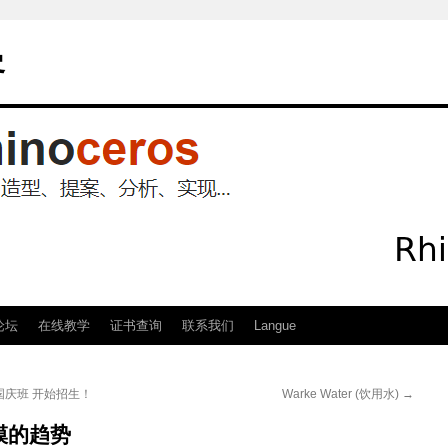
客
论坛
在线教学
证书查询
联系我们
Langue
国庆班 开始招生！
Warke Water (饮用水)
→
模的趋势