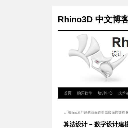
Rhino3D 中文博
跳
首页
购买软件
培训中心
技术
至
←
Rhino原厂建筑曲面造型高级面授课程 
正
算法设计 – 数字设计建
文