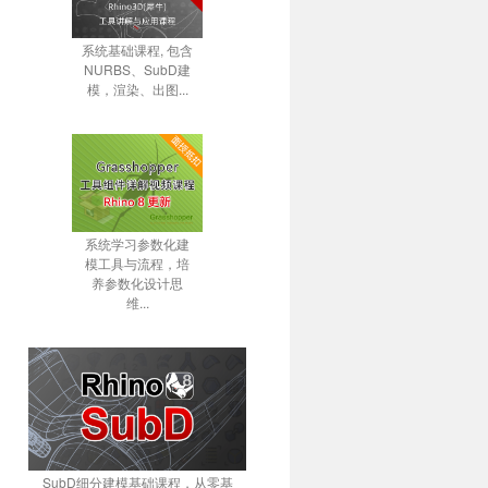
系统基础课程, 包含
NURBS、SubD建
模，渲染、出图...
系统学习参数化建
模工具与流程，培
养参数化设计思
维...
SubD细分建模基础课程，从零基