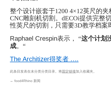
整个设计嵌套于
1200 4×12
英尺的夹
CNC
雕刻机切割。
dECOi
提供完整
性英尺的切割，只需要
3D
教学档案
Raphael Crespin
表示，
“
这个计划
成
。
“
The Architizer
得奖者
….
此条目发表在未分类分类目录。将
固定链接
加入收藏夹。
←
food4Rhino 新闻