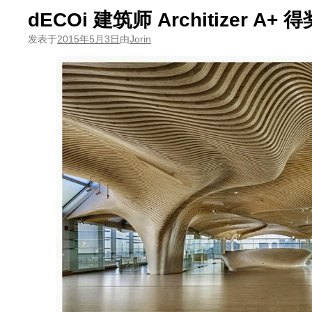
dECOi 建筑师 Architizer A+ 
发表于
2015年5月3日
由
Jorin