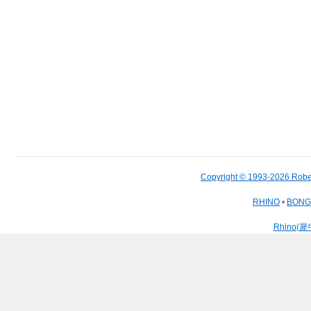
Copyright © 1993-2026 Robe
RHINO
•
BON
Rhino