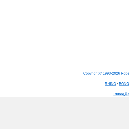
Copyright © 1993-2026 Robe
RHINO
•
BON
Rhino