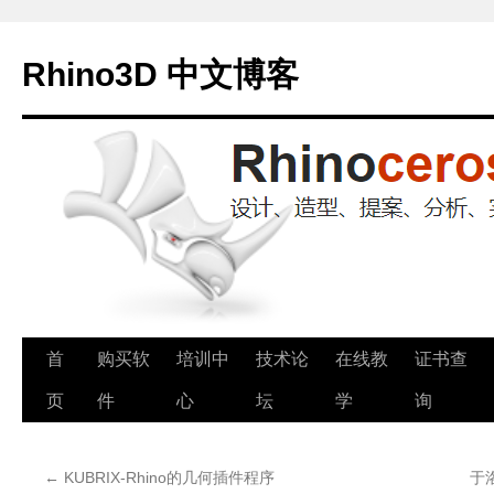
Rhino3D 中文博客
跳
首
购买软
培训中
技术论
在线教
证书查
至
页
件
心
坛
学
询
正
←
KUBRIX-Rhino的几何插件程序
于洛
文