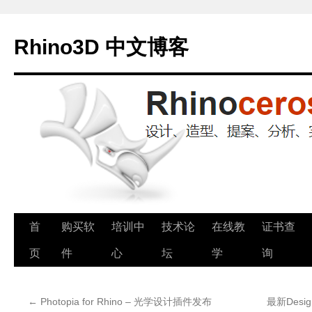
Rhino3D 中文博客
跳
首
购买软
培训中
技术论
在线教
证书查
至
页
件
心
坛
学
询
正
←
Photopia for Rhino – 光学设计插件发布
最新Desi
文