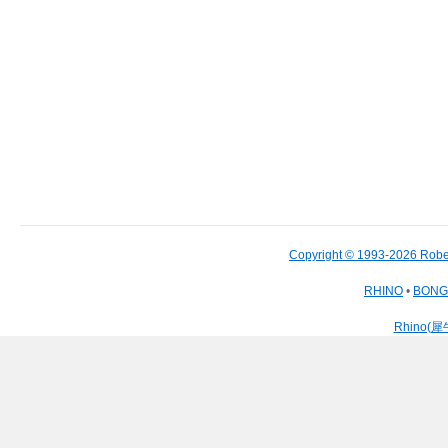
Copyright © 1993-2026 Robe
RHINO
•
BON
Rhino