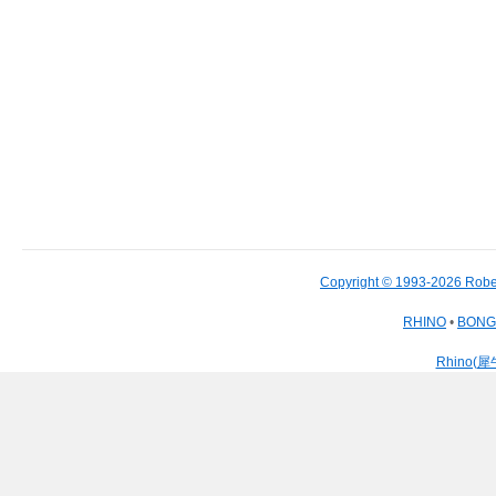
Copyright © 1993-2026 Robe
RHINO
•
BON
Rhino