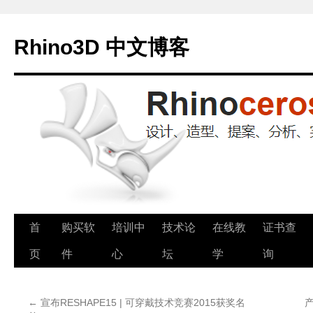
Rhino3D 中文博客
跳
首
购买软
培训中
技术论
在线教
证书查
至
页
件
心
坛
学
询
正
←
宣布RESHAPE15 | 可穿戴技术竞赛2015获奖名
文