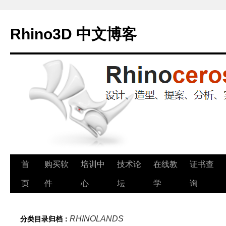
Rhino3D 中文博客
跳
首
购买软
培训中
技术论
在线教
证书查
至
页
件
心
坛
学
询
正
RHINOLANDS
分类目录归档：
文