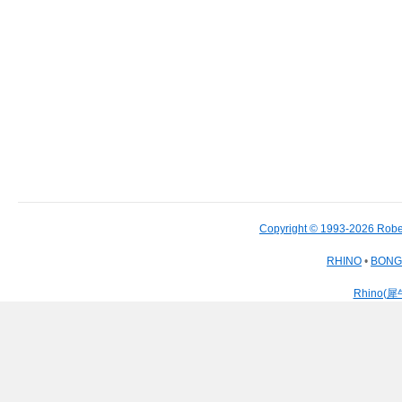
Copyright © 1993-2026 Robe
RHINO
•
BON
Rhino