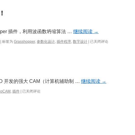
研
讨
布！
会：
Treble
Web
App
shopper 插件，利用波函数坍缩算法 …
继续阅读
→
的
下
Monoceros
|
标签为
Grasshopper
,
参数化设计
,
插件程序
,
数字设计
|
已关闭评论
一
3
个
现
时
已
代
发
（5
布！
月
21
o 3D 开发的强大 CAM（计算机辅助制 …
继续阅读
→
日）
RhinoCAM
noCAM
,
插件
|
已关闭评论
2026
发
布