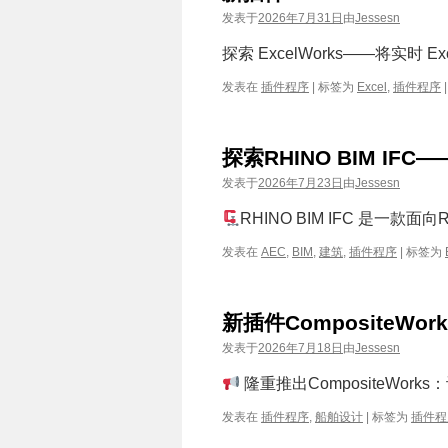
发表于
2026年7月31日
由
Jessesn
探索 ExcelWorks——将实时 Ex
发表在
插件程序
|
标签为
Excel
,
插件程序
|
探索RHINO BIM IF
发表于
2026年7月23日
由
Jessesn
RHINO BIM IFC 是一款
发表在
AEC
,
BIM
,
建筑
,
插件程序
|
标签为
新插件CompositeW
发表于
2026年7月18日
由
Jessesn
隆重推出CompositeWork
发表在
插件程序
,
船舶设计
|
标签为
插件程