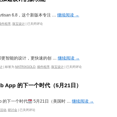
如
供
何
新
利
的
Artisan 6.8，这个新版本专注 …
继续阅读
→
用
录
Spherene
播
RhinoArtisan
插件程序
,
珠宝设计
|
已关闭评论
ADMS
网
6.8：
为
络
珠
增
研
宝
材
讨
加
制
会！
速
造
设
开
计
ld® 4.0更智能的设计，更快速的创 …
继续阅读
→
发
的
轻
新
MatrixGold
计
|
标签为
MATRIXGOLD
,
插件程序
,
珠宝设计
|
已关闭评论
量
功
4.0
化
能
发
鞋
布
模
eb App 的下一个时代（5月21日）
App 的下一个时代
5月21日（美国时 …
继续阅读
→
网
活动
,
研讨会
|
已关闭评论
络