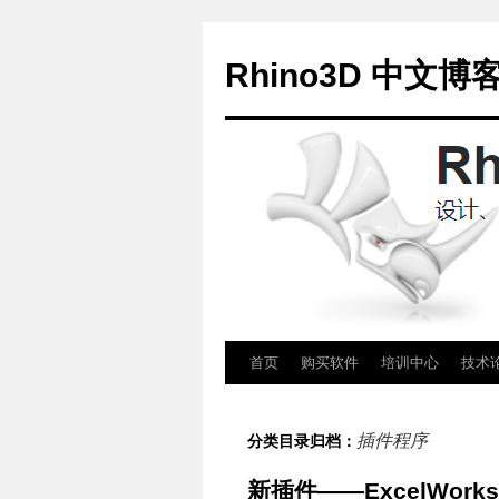
Rhino3D 中文博
跳
首页
购买软件
培训中心
技术
至
插件程序
分类目录归档：
正
新插件——ExcelWorks 
文