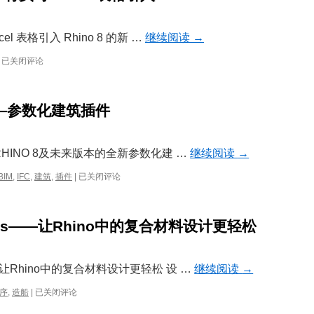
cel 表格引入 Rhino 8 的新 …
继续阅读
→
新
已关闭评论
插
件
——
C——参数化建筑插件
ExcelWorks
将
实
时
面向RHINO 8及未来版本的全新参数化建 …
继续阅读
→
Excel
表
探
BIM
,
IFC
,
建筑
,
插件
|
已关闭评论
格
索
引
RHINO
入
BIM
orks——让Rhino中的复合材料设计更轻松
Rhino
IFC
8
——
参
数
s：让Rhino中的复合材料设计更轻松 设 …
继续阅读
→
化
建
新
序
,
造船
|
已关闭评论
筑
插