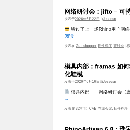
网络研讨会：jifto –
发表于
2026年6月22日
由
Jessesn
错过了上一场Rhino用户网
阅读
→
发表在
Grasshopper
,
插件程序
,
研讨会
|
标
模具内部：framas 如何
化鞋模
发表于
2026年6月16日
由
Jessesn
模具内部——网络研讨会（
→
发表在
3D打印
,
CAE
,
在线会议
,
插件程序
|
RhinoArtisan 6.