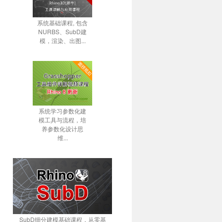
系统基础课程, 包含
NURBS、SubD建
模，渲染、出图...
系统学习参数化建
模工具与流程，培
养参数化设计思
维...
SubD细分建模基础课程，从零基