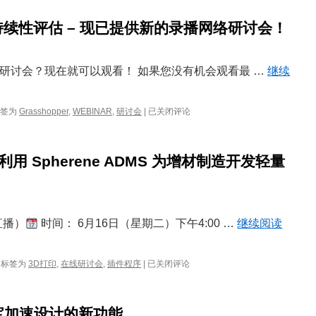
插
件
件
CompositeWorks
 可持续性评估 – 现已提供新的录播网络研讨会！
——
让
Rhino
中
络研讨会？现在就可以观看！ 如果您没有机会观看最 …
继续
的
复
合
网
签为
Grasshopper
,
WEBINAR
,
研讨会
|
已关闭评论
材
络
料
研
设
讨
计
利用 Spherene ADMS 为增材制造开发轻量
会：
更
jifto
轻
–
松
可
持
直播）
时间： 6月16日（星期二）下午4:00 …
继续阅读
续
性
评
模
估
标签为
3D打印
,
在线研讨会
,
插件程序
|
已关闭评论
具
–
内
现
部：
已
8：珠宝加速设计的新功能
framas
提