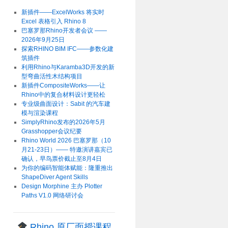
新插件——ExcelWorks 将实时
Excel 表格引入 Rhino 8
巴塞罗那Rhino开发者会议 ——
2026年9月25日
探索RHINO BIM IFC——参数化建
筑插件
利用Rhino与Karamba3D开发的新
型弯曲活性木结构项目
新插件CompositeWorks——让
Rhino中的复合材料设计更轻松
专业级曲面设计：Sabit 的汽车建
模与渲染课程
SimplyRhino发布的2026年5月
Grasshopper会议纪要
Rhino World 2026 巴塞罗那（10
月21-23日）—— 特邀演讲嘉宾已
确认，早鸟票价截止至8月4日
为你的编码智能体赋能：隆重推出
ShapeDiver Agent Skills
Design Morphine 主办 Plotter
Paths V1.0 网络研讨会
Rhino 原厂面授课程