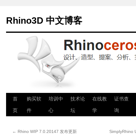
Rhino3D 中文博客
跳
首
购买软
培训中
技术论
在线教
证书查
至
页
件
心
坛
学
询
正
←
Rhino WIP 7.0.20147 发布更新
SimplyRhino
文