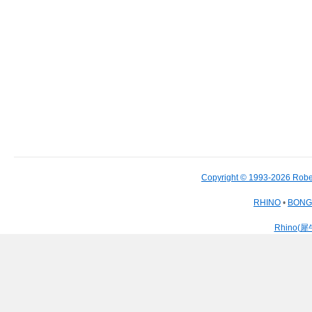
Copyright © 1993-2026 Robe
RHINO
•
BON
Rhino