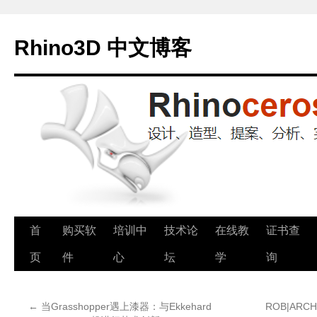
Rhino3D 中文博客
跳
首
购买软
培训中
技术论
在线教
证书查
至
页
件
心
坛
学
询
正
←
当Grasshopper遇上漆器：与Ekkehard
ROB|AR
文