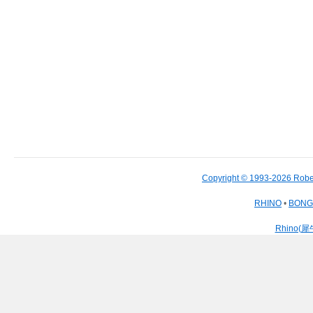
Copyright © 1993-2026 Robe
RHINO
•
BON
Rhino