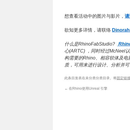
想查看活动中的图片与影片，
请
欲知更多详情，请联络
Dinorah
什么是RhinoFabStudio?
Rhin
心(ARTC) ，同时经过McN
构需要的Rhino、相容软体
质，可用来进行设计、分析并可
此条目发表在未分类分类目录。将
固定链
←
在Rhino使用Unreal 引擎