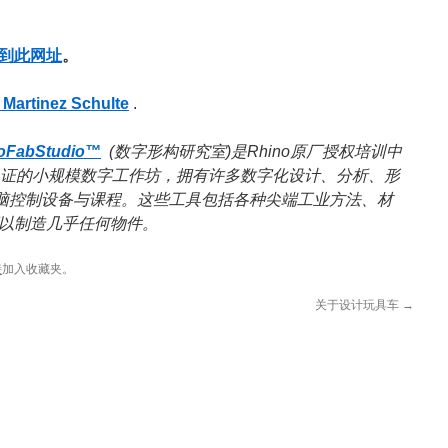
到此网址
。
 Martinez Schulte
.
oFabStudio™
(数字形构研究室)是Rhino原厂授权培训中
eel认证的小规模数字工作坊，拥有许多数字化设计、分析、形
及电脑控制设备与课程。这些工具包括各种尖端工业方法、材
以制造几乎任何物件。
接
加入收藏夹。
关于设计玩具车
→