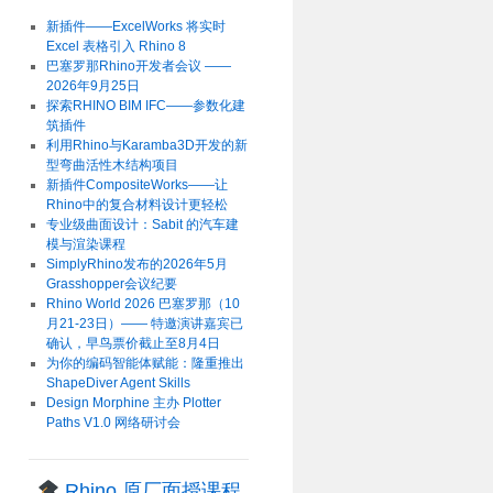
新插件——ExcelWorks 将实时
Excel 表格引入 Rhino 8
巴塞罗那Rhino开发者会议 ——
2026年9月25日
探索RHINO BIM IFC——参数化建
筑插件
利用Rhino与Karamba3D开发的新
型弯曲活性木结构项目
新插件CompositeWorks——让
Rhino中的复合材料设计更轻松
专业级曲面设计：Sabit 的汽车建
模与渲染课程
SimplyRhino发布的2026年5月
Grasshopper会议纪要
Rhino World 2026 巴塞罗那（10
月21-23日）—— 特邀演讲嘉宾已
确认，早鸟票价截止至8月4日
为你的编码智能体赋能：隆重推出
ShapeDiver Agent Skills
Design Morphine 主办 Plotter
Paths V1.0 网络研讨会
Rhino 原厂面授课程