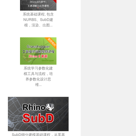
系统基础课程, 包含
NURBS、SubD建
模，渲染、出图...
系统学习参数化建
模工具与流程，培
养参数化设计思
维...
SubD细分建模基础课程，从零基