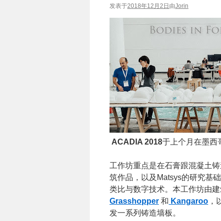
发表于
2018年12月2日
由
Jorin
ACADIA 2018
于上个月在墨西
工作坊重点是在石膏跟混凝土铸造中
筑作品，以及Matsys的研究
类比与数字技术。本工作坊由建
Grasshopper
和
Kangaroo
，
发一系列铸造墙板。