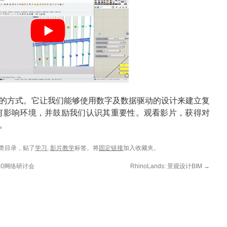
的方式。它让我们能够使用数字及数据驱动的设计来建立复
何影响环境，并鼓励我们认识其重要性。观看影片，获得对
。
类目录，贴了
学习
,
影片教学
标签。将
固定链接
加入收藏夹。
 V1.0网络研讨会
RhinoLands: 景观设计BIM
→