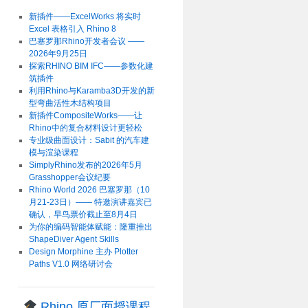
新插件——ExcelWorks 将实时
Excel 表格引入 Rhino 8
巴塞罗那Rhino开发者会议 ——
2026年9月25日
探索RHINO BIM IFC——参数化建
筑插件
利用Rhino与Karamba3D开发的新
型弯曲活性木结构项目
新插件CompositeWorks——让
Rhino中的复合材料设计更轻松
专业级曲面设计：Sabit 的汽车建
模与渲染课程
SimplyRhino发布的2026年5月
Grasshopper会议纪要
Rhino World 2026 巴塞罗那（10
月21-23日）—— 特邀演讲嘉宾已
确认，早鸟票价截止至8月4日
为你的编码智能体赋能：隆重推出
ShapeDiver Agent Skills
Design Morphine 主办 Plotter
Paths V1.0 网络研讨会
Rhino 原厂面授课程