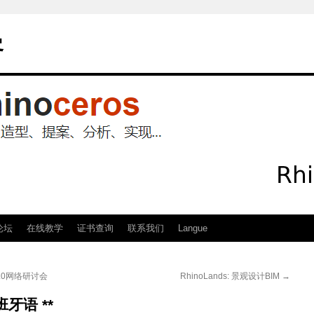
客
论坛
在线教学
证书查询
联系我们
Langue
 V1.0网络研讨会
RhinoLands: 景观设计BIM
→
班牙语 **