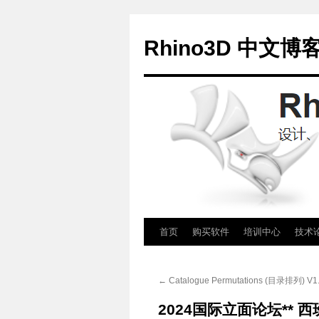
Rhino3D 中文博
跳
首页
购买软件
培训中心
技术
至
←
Catalogue Permutations (目录排列)
正
2024国际立面论坛** 西
文