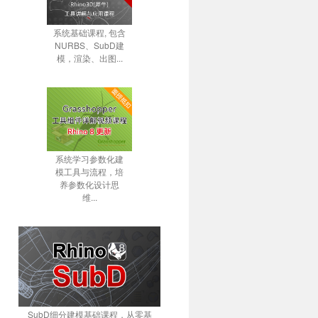
系统基础课程, 包含
NURBS、SubD建
模，渲染、出图...
系统学习参数化建
模工具与流程，培
养参数化设计思
维...
SubD细分建模基础课程，从零基